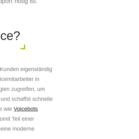
ort nötig ist.
ice?
m Kunden eigenständig
cemitarbeiter in
gien zugreifen, um
und schaffst schnelle
me wie
Voicebots
mit Teil einer
 eine moderne