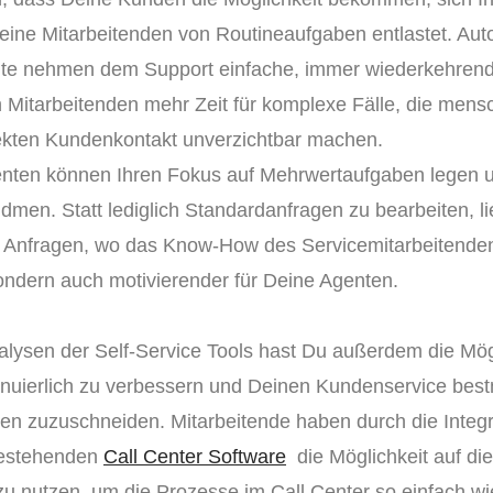
ine Mitarbeitenden von Routineaufgaben entlastet. Auto
alte nehmen dem Support einfache, immer wiederkehren
 Mitarbeitenden mehr Zeit für komplexe Fälle, die mensc
rekten Kundenkontakt unverzichtbar machen.
enten können Ihren Fokus auf Mehrwertaufgaben legen u
men. Statt lediglich Standardanfragen zu bearbeiten, l
Anfragen, wo das Know-How des Servicemitarbeitenden g
 sondern auch motivierender für Deine Agenten.
nalysen der Self-Service Tools hast Du außerdem die Mög
nuierlich zu verbessern und Deinen Kundenservice best
n zuzuschneiden. Mitarbeitende haben durch die Integra
 bestehenden
Call Center Software
die Möglichkeit auf di
 zu nutzen, um die Prozesse im Call Center so einfach w