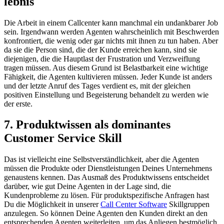
leb­nis
Die Arbeit in einem Callcenter kann manchmal ein undankbarer Job
sein. Irgendwann werden Agenten wahrscheinlich mit Beschwerden
konfrontiert, die wenig oder gar nichts mit ihnen zu tun haben. Aber
da sie die Person sind, die der Kunde erreichen kann, sind sie
diejenigen, die die Hauptlast der Frustration und Verzweiflung
tragen müssen. Aus diesem Grund ist Belastbarkeit eine wichtige
Fähigkeit, die Agenten kultivieren müssen. Jeder Kunde ist anders
und der letzte Anruf des Tages verdient es, mit der gleichen
positiven Einstellung und Begeisterung behandelt zu werden wie
der erste.
7. Pro­dukt­wis­sen als dominantes
Customer Service Skill
Das ist vielleicht eine Selbstverständlichkeit, aber die Agenten
müssen die Produkte oder Dienstleistungen Deines Unternehmens
genaustens kennen. Das Ausmaß des Produktwissens entscheidet
darüber, wie gut Deine Agenten in der Lage sind, die
Kundenprobleme zu lösen. Für produktspezifische Anfragen hast
Du die Möglichkeit in unserer
Call Center Software
Skillgruppen
anzulegen. So können Deine Agenten den Kunden direkt an den
entsprechenden Agenten weiterleiten, um das Anliegen bestmöglich