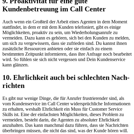
9. Pro­ak­ti­vi­tät für eine gute
Kundenbetreuung im Call Center
Auch wenn ein Großteil der Arbeit eines Agenten in dem Moment
stattfindet, in dem er mit dem Kunden telefoniert, gibt es einige
Möglichkeiten, proaktiv zu sein, um Wiederholungsanrufe zu
vermeiden. Dazu kann es gehören, sich bei den Kunden zu melden,
um sich zu vergewissern, dass sie zufrieden sind. Du kannst ihnen
zusätzliche Ressourcen anbieten oder sie einfach zu einem
bestimmten Zeitpunkt informieren, dass ihre Anfrage noch bearbeitet
wird. So fühlen sie sich nicht vergessen und Dein Kundenservice
kann glänzen.
10. Ehr­lich­keit auch bei schlech­ten Nach­
rich­ten
Es gibt nur wenige Dinge, die für Anrufer frustrierender sind, als
vom Kundenservice im Call Center widersprüchliche Informationen
zu erhalten, weshalb Ehrlichkeit ein Muss für Customer Service
Skills ist. Eine der einfachsten Möglichkeiten, dieses Problem zu
vermeiden, besteht darin, die Agenten zu absoluter Ehrlichkeit
anzuhalten. Das kann manchmal dazu führen, dass sie Nachrichten
überbringen müssen, die nicht das sind, was der Kunde hören will.