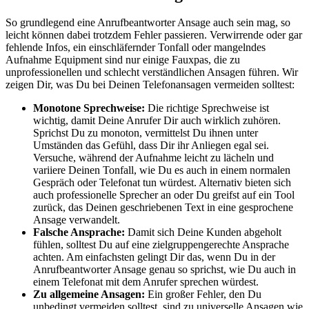
So grundlegend eine Anrufbeantworter Ansage auch sein mag, so
leicht können dabei trotzdem Fehler passieren. Verwirrende oder gar
fehlende Infos, ein einschläfernder Tonfall oder mangelndes
Aufnahme Equipment sind nur einige Fauxpas, die zu
unprofessionellen und schlecht verständlichen Ansagen führen. Wir
zeigen Dir, was Du bei Deinen Telefonansagen vermeiden solltest:
Monotone Sprechweise:
Die richtige Sprechweise ist
wichtig, damit Deine Anrufer Dir auch wirklich zuhören.
Sprichst Du zu monoton, vermittelst Du ihnen unter
Umständen das Gefühl, dass Dir ihr Anliegen egal sei.
Versuche, während der Aufnahme leicht zu lächeln und
variiere Deinen Tonfall, wie Du es auch in einem normalen
Gespräch oder Telefonat tun würdest. Alternativ bieten sich
auch professionelle Sprecher an oder Du greifst auf ein Tool
zurück, das Deinen geschriebenen Text in eine gesprochene
Ansage verwandelt.
Falsche Ansprache:
Damit sich Deine Kunden abgeholt
fühlen, solltest Du auf eine zielgruppengerechte Ansprache
achten. Am einfachsten gelingt Dir das, wenn Du in der
Anrufbeantworter Ansage genau so sprichst, wie Du auch in
einem Telefonat mit dem Anrufer sprechen würdest.
Zu allgemeine Ansagen:
Ein großer Fehler, den Du
unbedingt vermeiden solltest, sind zu universelle Ansagen wie